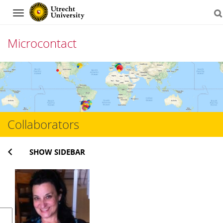
Navigation
Microcontact
Skip
to
content
Collaborators
SHOW SIDEBAR